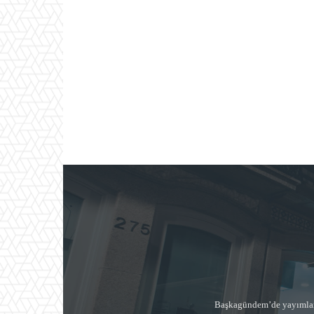
Başkagündem’de yayımlana