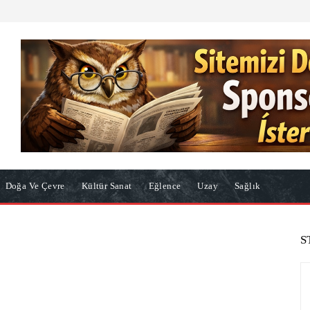
Doğa Ve Çevre
Kültür Sanat
Eğlence
Uzay
Sağlık
S