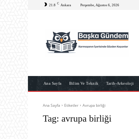
C
21.8
Ankara
Perşembe, Ağustos 6, 2026
Ana Sayfa
Bilim Ve Teknik
Tarih-Arkeoloji
Ana Sayfa
Etiketler
Avrupa birliği
Tag:
avrupa birliği