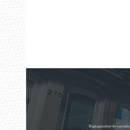
Başkagündem’de yayımlana