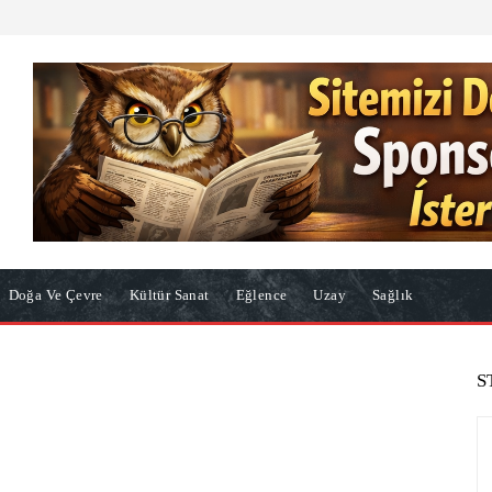
Doğa Ve Çevre
Kültür Sanat
Eğlence
Uzay
Sağlık
S