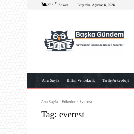
C
27.3
Ankara
Perşembe, Ağustos 6, 2026
Ana Sayfa
Bilim Ve Teknik
Tarih-Arkeoloji
Ana Sayfa
Etiketler
Everest
Tag:
everest