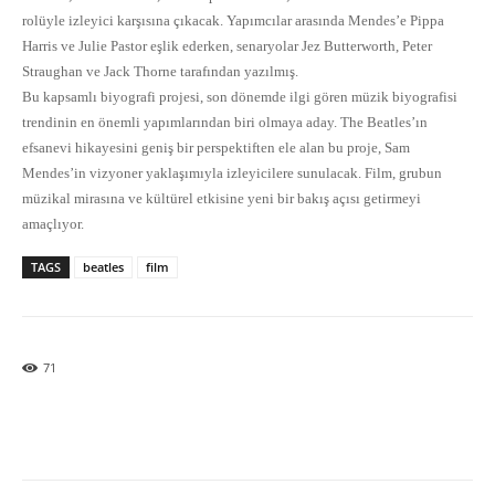
rolüyle izleyici karşısına çıkacak. Yapımcılar arasında Mendes’e Pippa
Harris ve Julie Pastor eşlik ederken, senaryolar Jez Butterworth, Peter
Straughan ve Jack Thorne tarafından yazılmış.
Bu kapsamlı biyografi projesi, son dönemde ilgi gören müzik biyografisi
trendinin en önemli yapımlarından biri olmaya aday. The Beatles’ın
efsanevi hikayesini geniş bir perspektiften ele alan bu proje, Sam
Mendes’in vizyoner yaklaşımıyla izleyicilere sunulacak. Film, grubun
müzikal mirasına ve kültürel etkisine yeni bir bakış açısı getirmeyi
amaçlıyor.
TAGS
beatles
film
71
Facebook
X
Pinterest
What