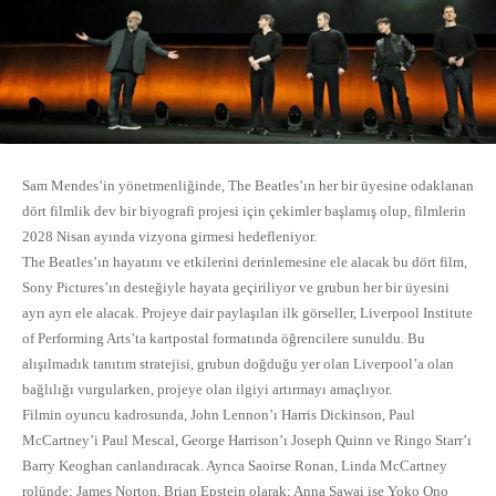
Sam Mendes’in yönetmenliğinde, The Beatles’ın her bir üyesine odaklanan
dört filmlik dev bir biyografi projesi için çekimler başlamış olup, filmlerin
2028 Nisan ayında vizyona girmesi hedefleniyor.
The Beatles’ın hayatını ve etkilerini derinlemesine ele alacak bu dört film,
Sony Pictures’ın desteğiyle hayata geçiriliyor ve grubun her bir üyesini
ayrı ayrı ele alacak. Projeye dair paylaşılan ilk görseller, Liverpool Institute
of Performing Arts’ta kartpostal formatında öğrencilere sunuldu. Bu
alışılmadık tanıtım stratejisi, grubun doğduğu yer olan Liverpool’a olan
bağlılığı vurgularken, projeye olan ilgiyi artırmayı amaçlıyor.
Filmin oyuncu kadrosunda, John Lennon’ı Harris Dickinson, Paul
McCartney’i Paul Mescal, George Harrison’ı Joseph Quinn ve Ringo Starr’ı
Barry Keoghan canlandıracak. Ayrıca Saoirse Ronan, Linda McCartney
rolünde; James Norton, Brian Epstein olarak; Anna Sawai ise Yoko Ono