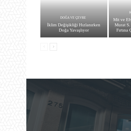
DOĞA VE ÇEVRE
Mit ve Ef
İklim Değişikliği Hızlanırken
Murat S.
Doğa Yavaşlıyor
Fırtına