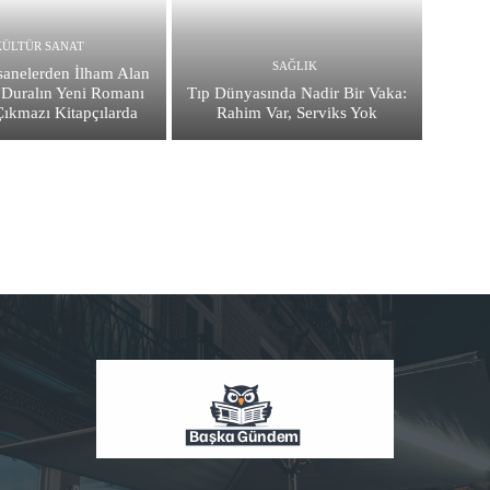
KÜLTÜR SANAT
SAĞLIK
sanelerden İlham Alan
 Duralın Yeni Romanı
Tıp Dünyasında Nadir Bir Vaka:
 Çıkmazı Kitapçılarda
Rahim Var, Serviks Yok