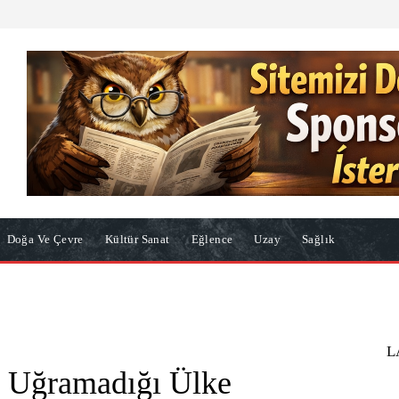
Doğa Ve Çevre
Kültür Sanat
Eğlence
Uzay
Sağlık
L
n Uğramadığı Ülke