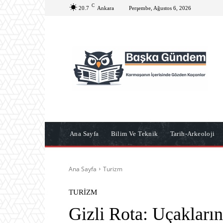
C
20.7
Ankara
Perşembe, Ağustos 6, 2026
Ana Sayfa
Bilim Ve Teknik
Tarih-Arkeoloji
Ana Sayfa
Turizm
TURIZM
Gizli Rota: Uçakları