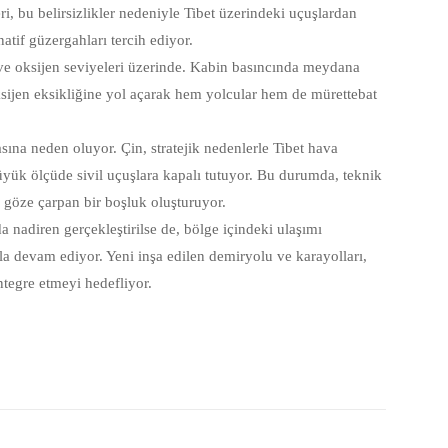
ri, bu belirsizlikler nedeniyle Tibet üzerindeki uçuşlardan
atif güzergahları tercih ediyor.
 ve oksijen seviyeleri üzerinde. Kabin basıncında meydana
oksijen eksikliğine yol açarak hem yolcular hem de mürettebat
asına neden oluyor. Çin, stratejik nedenlerle Tibet hava
büyük ölçüde sivil uçuşlara kapalı tutuyor. Bu durumda, teknik
da göze çarpan bir boşluk oluşturuyor.
a nadiren gerçekleştirilse de, bölge içindeki ulaşımı
zla devam ediyor. Yeni inşa edilen demiryolu ve karayolları,
ntegre etmeyi hedefliyor.