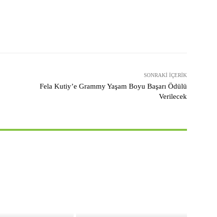
X
Pinterest
WhatsApp
SONRAKI İÇERIK
Fela Kutiy’e Grammy Yaşam Boyu Başarı Ödülü
Verilecek