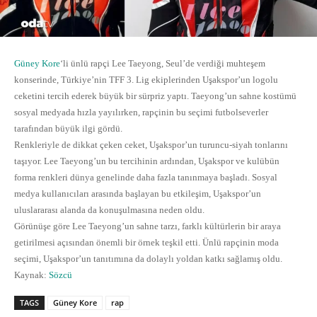
Güney Kore
‘li ünlü rapçi Lee Taeyong, Seul’de verdiği muhteşem
konserinde, Türkiye’nin TFF 3. Lig ekiplerinden Uşakspor’un logolu
ceketini tercih ederek büyük bir sürpriz yaptı. Taeyong’un sahne kostümü
sosyal medyada hızla yayılırken, rapçinin bu seçimi futbolseverler
tarafından büyük ilgi gördü.
Renkleriyle de dikkat çeken ceket, Uşakspor’un turuncu-siyah tonlarını
taşıyor. Lee Taeyong’un bu tercihinin ardından, Uşakspor ve kulübün
forma renkleri dünya genelinde daha fazla tanınmaya başladı. Sosyal
medya kullanıcıları arasında başlayan bu etkileşim, Uşakspor’un
uluslararası alanda da konuşulmasına neden oldu.
Görünüşe göre Lee Taeyong’un sahne tarzı, farklı kültürlerin bir araya
getirilmesi açısından önemli bir örnek teşkil etti. Ünlü rapçinin moda
seçimi, Uşakspor’un tanıtımına da dolaylı yoldan katkı sağlamış oldu.
Kaynak:
Sözcü
TAGS
Güney Kore
rap