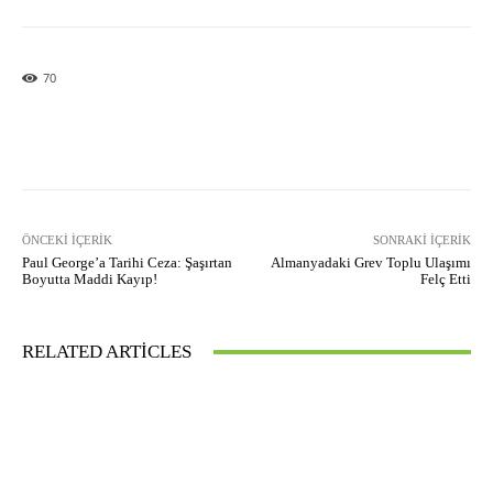
70
Facebook
X
Pinterest
What
ÖNCEKI İÇERIK
SONRAKI İÇERIK
Paul George’a Tarihi Ceza: Şaşırtan
Almanyadaki Grev Toplu Ulaşımı
Boyutta Maddi Kayıp!
Felç Etti
RELATED ARTICLES