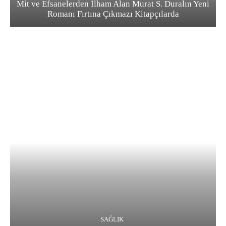
Mit ve Efsanelerden İlham Alan Murat S. Duralın Yeni
Romanı Fırtına Çıkmazı Kitapçılarda
SAĞLIK