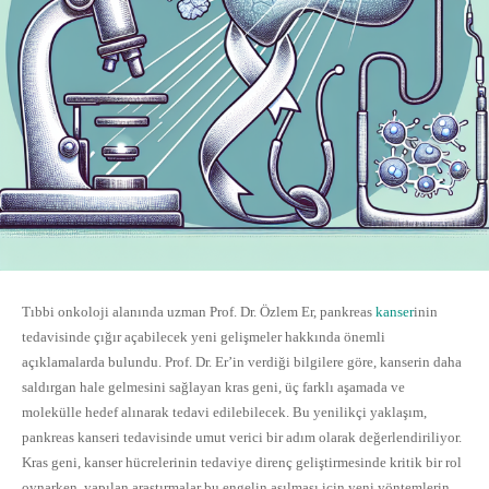
Tıbbi onkoloji alanında uzman Prof. Dr. Özlem Er, pankreas
kanser
inin
tedavisinde çığır açabilecek yeni gelişmeler hakkında önemli
açıklamalarda bulundu. Prof. Dr. Er’in verdiği bilgilere göre, kanserin daha
saldırgan hale gelmesini sağlayan kras geni, üç farklı aşamada ve
molekülle hedef alınarak tedavi edilebilecek. Bu yenilikçi yaklaşım,
pankreas kanseri tedavisinde umut verici bir adım olarak değerlendiriliyor.
Kras geni, kanser hücrelerinin tedaviye direnç geliştirmesinde kritik bir rol
oynarken, yapılan araştırmalar bu engelin aşılması için yeni yöntemlerin