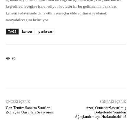
keşfedilebileceğine işaret ediyor. Profesör Er, bu gelişmenin, pankreas
kanseri tedavisinde daha etkili sonuçlar elde edilmesine olanak
tanıyabileceğini belirtiyor.
TAGS
kanser
pankreas
90
Facebook
X
Pinterest
What
ÖNCEKI İÇERIK
SONRAKI İÇERIK
Can Temiz: Sanatta Sınırları
Azot, Ormansızlaştırılmış
Zorlayan Unsurları Seviyorum
Bölgelerde Yeniden
Ağaçlandırmayı Hızlandırabilir!