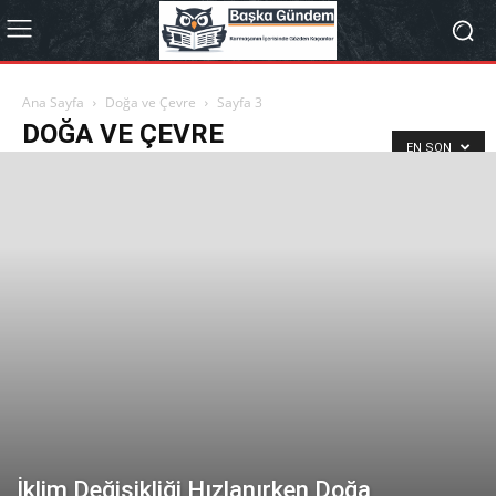
Ana Sayfa
Doğa ve Çevre
Sayfa 3
DOĞA VE ÇEVRE
EN SON
İklim Değişikliği Hızlanırken Doğa