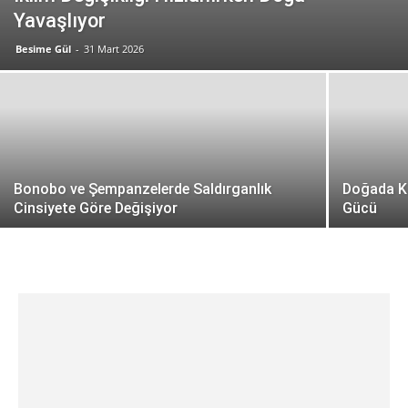
Yavaşlıyor
Besime Gül
-
31 Mart 2026
Bonobo ve Şempanzelerde Saldırganlık
Doğada Kar
Cinsiyete Göre Değişiyor
Gücü