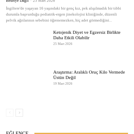
Bedriye Dağlı
-
25 Mart 2026
İngiltere'de yaşayan 16 yaşındaki bir genç kız, pek alışılmadık bir tıbbi
durumla başvurduğu pediatrik-ergen jinekolojisi kliniğinde, düzenli
pelvik ağrılarının sebebini öğrenemezken, hiç adet görmediğini...
Ketojenik Diyet ve Egzersiz Birlikte
Daha Etkili Olabilir
25 Mart 2026
Araştırma: Aralıklı Oruç Kilo Vermede
Üstün Değil
19 Mart 2026
EĞLENCE