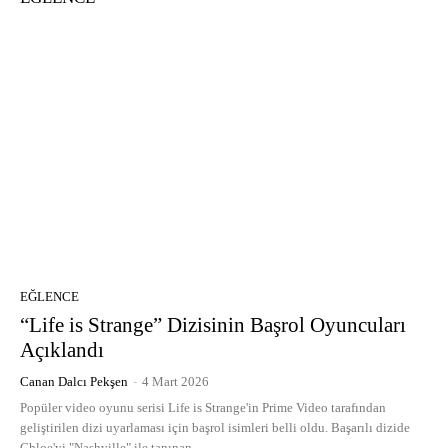
EĞLENCE
“Life is Strange” Dizisinin Başrol Oyuncuları
Açıklandı
Canan Dalcı Pekşen
-
4 Mart 2026
Popüler video oyunu serisi Life is Strange'in Prime Video tarafından
geliştirilen dizi uyarlaması için başrol isimleri belli oldu. Başarılı dizide
Chloe'yi "Nashville" ile tanınan...